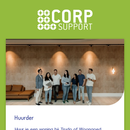
Wij zijn Corp Support
We werken voor en met woningcorporaties. Zo doen wij
de huuradministratie voor Trudo en Woongoed
Middelburg. Dit betekent dat wij veel contact hebben
met hun huurders. Vooral als de huur niet is betaald. Huur
Huurder
je een woning bij een van deze corporaties, dan kan het
zijn dat je een brief of een telefoontje van ons ontvangt.
Huur je een woning bij Trudo of Woongoed